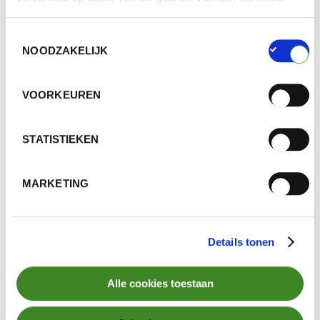
Oprichting van Valumat, de
organisatie voor de uitgebreide
Toestemmingsselectie
producentenverantwoordelijkheid
NOODZAKELIJK
voor matrassen.
VOORKEUREN
MEER WETEN
STATISTIEKEN
MARKETING
Details tonen
Alle cookies toestaan