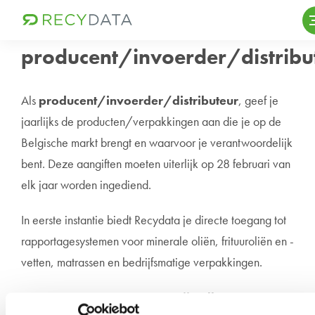
Skip
Ik ben
to
content
producent/invoerder/distribu
Als
producent/invoerder/distributeur
, geef je
jaarlijks de producten/verpakkingen aan die je op de
Belgische markt brengt en waarvoor je verantwoordelijk
bent. Deze aangiften moeten uiterlijk op 28 februari van
elk jaar worden ingediend.
In eerste instantie biedt Recydata je directe toegang tot
rapportagesystemen voor minerale oliën, frituuroliën en -
vetten, matrassen en bedrijfsmatige verpakkingen.
Deze rapportagesystemen zijn alleen