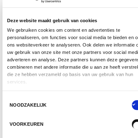
beschikbaar voor bedrijven die een contract
hebben afgesloten met de beheersorganismen.
Deze website maakt gebruik van cookies
Alle gedetailleerde informatie over jouw verplichtingen
We gebruiken cookies om content en advertenties te
is ook terug te vinden via de link van het betreffende
personaliseren, om functies voor social media te bieden en 
beheersorganisme.
ons websiteverkeer te analyseren. Ook delen we informatie 
uw gebruik van onze site met onze partners voor social medi
adverteren en analyse. Deze partners kunnen deze gegeven
Voor welke stromen wens je een
combineren met andere informatie die u aan ze heeft verstrek
aangifte te doen?
die ze hebben verzameld op basis van uw gebruik van hun
services.
Toestemmingsselectie
Gebruikte frituurvetten en-
NOODZAKELIJK
oliën
VOORKEUREN
Je aangifte indienen
Minerale oliën